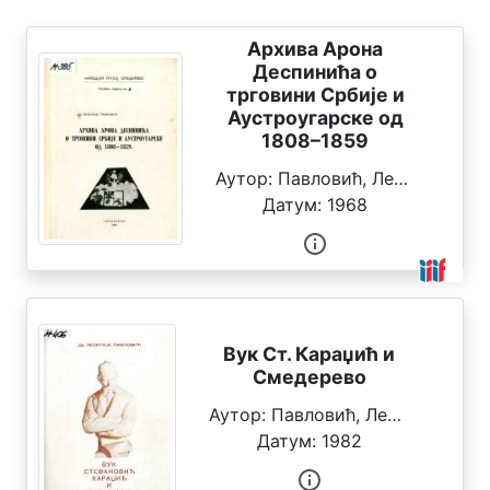
ц
и
Архива Арона
ј
Деспинића о
е
трговини Србије и
Аустроугарске од
О
1808–1859
б
ј
Аутор:
Павловић, Леонтије
е
Датум:
1968
к
т
и
П
р
Вук Ст. Караџић и
е
Смедерево
т
р
Аутор:
Павловић, Леонтије
а
Датум:
1982
г
а