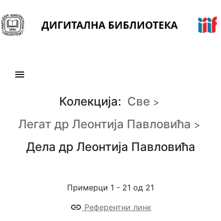
Н
а
в
и
г
а
Колекција:
Све
ц
>
и
Легат др Леонтија Павловића
>
ј
а
Дела др Леонтија Павловића
К
о
Примерци 1 - 21 од 21
л
е
Референтни линк
к