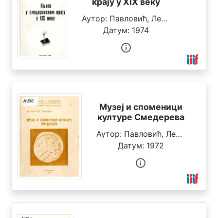
крају у XIX веку
с
л
Аутор:
Павловић, Леонтије
о
Датум:
1974
в
у
Г
о
д
и
Музеј и споменици
н
културе Смедерева
и
Аутор:
Павловић, Леонтије
Датум:
1972
Ф
и
л
т
е