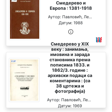
Смедерево и
Европа : 1381-1918
Аутор:
Павловић, Леонтије
Датум:
1988
Смедерево у XIX
веку : занимања,
имовина и зарада
становника према
пописима 1833. и
1862/3. године :
архивски подаци са
коментарима : (са
38 цртежа и
фотографија)
Аутор:
Павловић, Леонтије
Датум:
1969