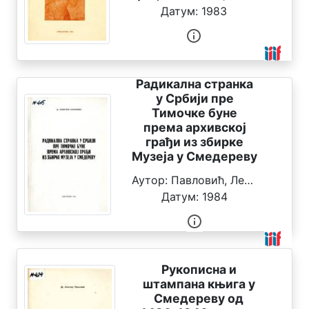
Датум:
1983
о
д
р
е
д
Радикална странка
н
у Србији пре
и
Тимочке буне
ц
према архивској
а
грађи из збирке
Музеја у Смедереву
В
Аутор:
Павловић, Леонтије
р
Датум:
1984
е
м
е
н
с
Рукописна и
к
штампана књига у
а
Смедереву од
о