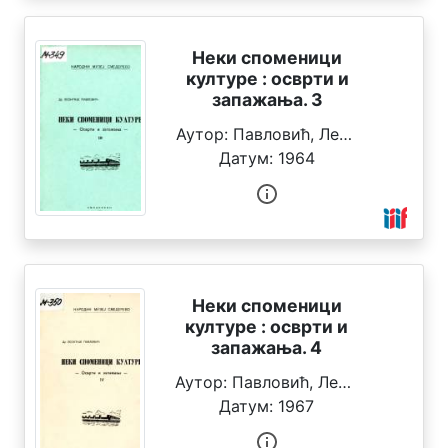
а
в
а
Неки споменици
ч
културе : осврти и
запажања. 3
Г
Аутор:
Павловић, Леонтије
о
Датум:
1964
д
и
н
а
П
Неки споменици
р
културе : осврти и
е
запажања. 4
д
м
Аутор:
Павловић, Леонтије
е
Датум:
1967
т
н