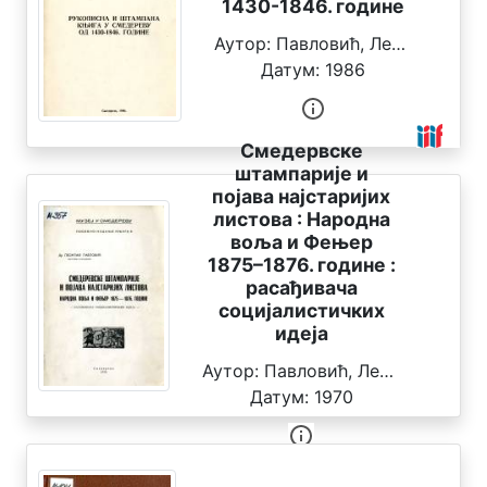
1430-1846. године
д
р
Аутор:
Павловић, Леонтије
е
Датум:
1986
д
н
и
ц
Смедервске
а
штампарије и
појава најстаријих
листова : Народна
воља и Фењер
1875–1876. године :
расађивача
социјалистичких
идеја
Аутор:
Павловић, Леонтије
Датум:
1970