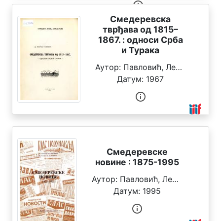
Смедеревска
тврђава од 1815–
1867. : односи Срба
и Турака
Аутор:
Павловић, Леонтије
Датум:
1967
Смедеревске
новине : 1875-1995
Аутор:
Павловић, Леонтије
,
Дома
Датум:
1995