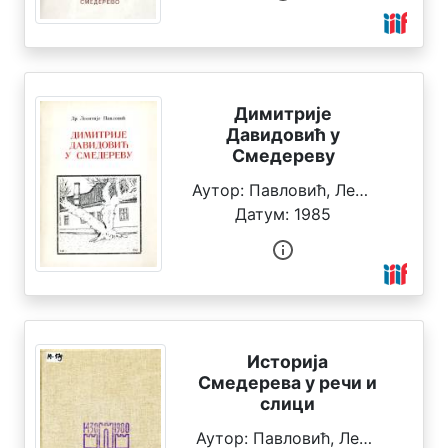
О
н
а
м
Димитрије
а
Давидовић у
Смедереву
О
Аутор:
Павловић, Леонтије
к
о
Датум:
1985
л
е
к
ц
и
ј
а
Историја
м
Смедерева у речи и
а
слици
Аутор:
Павловић, Леонтије