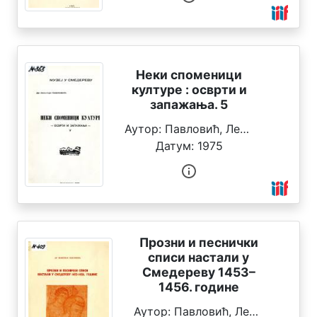
а
о
д
р
е
Неки споменици
д
културе : осврти и
н
запажања. 5
и
ц
Аутор:
Павловић, Леонтије
а
Датум:
1975
Г
е
о
г
р
Прозни и песнички
а
списи настали у
ф
Смедереву 1453–
с
1456. године
к
Аутор:
Павловић, Леонтије
а