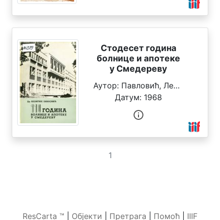
Стодесет година
болнице и апотеке
у Смедереву
Аутор:
Павловић, Леонтије
Датум:
1968
1
ResCarta ™
|
Објекти
|
Претрага
|
Помоћ
|
IIIF