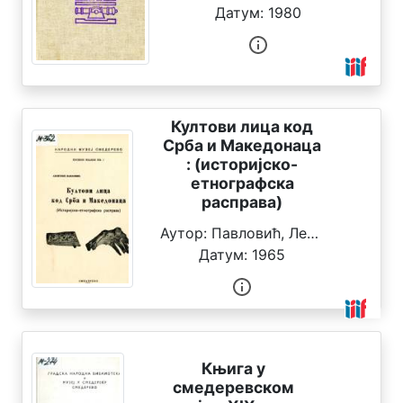
Датум:
1980
П
о
р
Култови лица код
е
Срба и Македонаца
ђ
: (историјско-
етнографска
а
расправа)
ј
Аутор:
Павловић, Леонтије
т
Датум:
1965
е
п
о
Књига у
Н
смедеревском
а