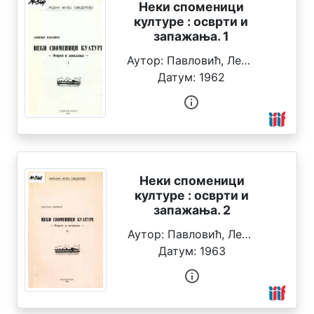
Неки споменици
р
културе : осврти и
запажања. 1
Аутор:
Павловић, Леонтије
Н
а
Датум:
1962
с
л
о
в
А
Неки споменици
у
културе : осврти и
т
запажања. 2
о
Аутор:
Павловић, Леонтије
р
Датум:
1963
И
з
д