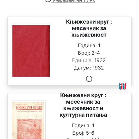
Референтни линк
ц
и
ј
е
Књижевни круг :
месечник за
књижевност
О
б
Година:
1
ј
Број:
2-4
е
Едиција:
1932
к
Датум:
1932
т
и
П
Књижевни круг :
р
месечник за
е
књижевност и
т
културна питања
р
а
Година:
1
г
Број:
5-6
а