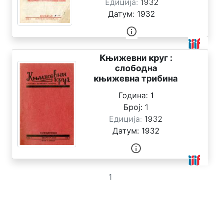
Едиција:
1932
Датум:
1932
О
н
а
м
Књижевни круг :
а
слободна
књижевна трибина
О
к
Година:
1
о
Број:
1
л
Едиција:
1932
е
Датум:
1932
к
ц
и
ј
а
1
м
а