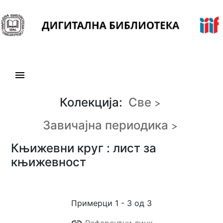
Н
а
в
и
г
а
Колекција:
Све
ц
>
и
Завичајна периодика
>
ј
а
Књижевни круг : лист за
књижевност
К
о
л
Примерци 1 - 3 од 3
е
к