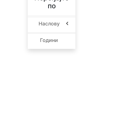
по
Наслову
Години