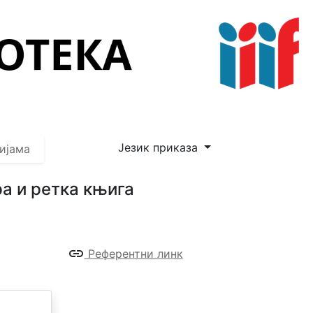
Језик приказа
ијама
а и ретка књига
Референтни линк