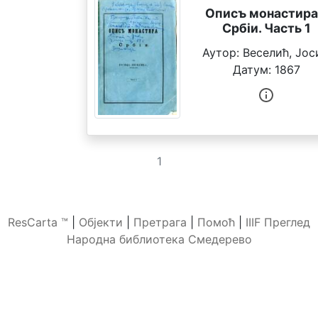
Описъ монастира
Србіи. Часть 1
Аутор:
Веселић, Јос
Датум:
1867
1
ResCarta ™
|
Објекти
|
Претрага
|
Помоћ
|
IIIF Преглед
Народна библиотека Смедерево