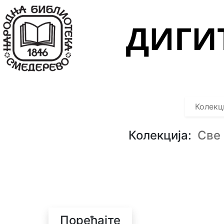
Навигација
Колекције
Објекти
Претрага
Колекц
О
нама
Колекција:
Све
О
колекцијама
Поређајте