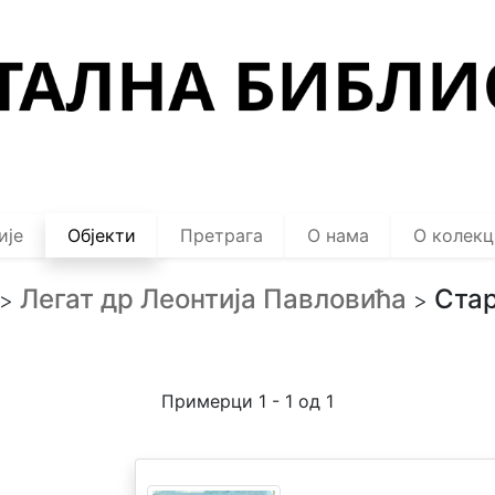
ије
Објекти
Претрага
О нама
О колекц
Легат др Леонтија Павловића
Стар
>
>
Примерци 1 - 1 од 1