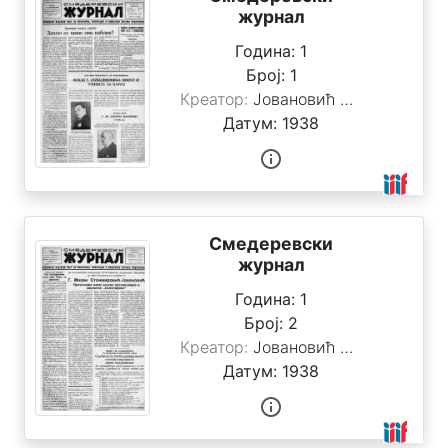
о
журнал
д
и
Година:
1
н
Број:
1
а
Креатор:
Јовановић Стоимировић, Милан
Датум:
1938
Смедеревски
журнал
Година:
1
Број:
2
Креатор:
Јовановић Стоимировић, Милан
Датум:
1938