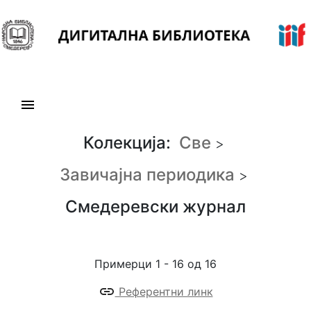
Н
а
в
и
г
а
Колекција:
Све
ц
>
и
Завичајна периодика
>
ј
а
Смедеревски журнал
К
о
Примерци 1 - 16 од 16
л
е
Референтни линк
к