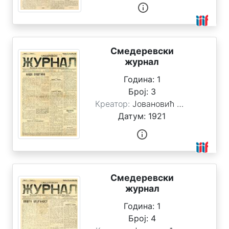
О
н
а
Смедеревски
м
журнал
а
Година:
1
О
Број:
3
л
Креатор:
Јовановић Стоимировић, Милан
е
Датум:
1921
г
а
т
у
Смедеревски
журнал
Година:
1
П
Број:
4
о