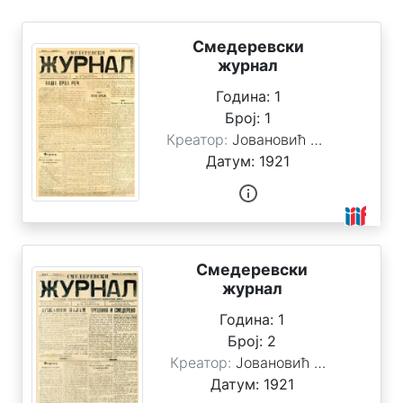
ц
и
ј
Смедеревски
е
журнал
Година:
1
О
Број:
1
б
Креатор:
Јовановић Стоимировић, Милан
ј
е
Датум:
1921
к
т
и
П
Смедеревски
р
журнал
е
т
Година:
1
р
Број:
2
а
Креатор:
Јовановић Стоимировић, Милан
г
Датум:
1921
а