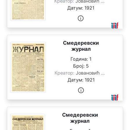
Креатор:
Јовановић Стоимировић, Милан
р
Датум:
1921
е
ђ
а
ј
Смедеревски
т
журнал
е
Година:
1
п
Број:
5
о
Креатор:
Јовановић Стоимировић, Милан
Датум:
1921
Н
а
с
л
о
Смедеревски
в
журнал
у