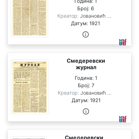
Година:
1
Број:
6
Г
Креатор:
Јовановић Стоимировић, Милан
о
Датум:
1921
д
и
н
и
Смедеревски
журнал
Ф
Година:
1
и
Број:
7
л
Креатор:
Јовановић Стоимировић, Милан
т
Датум:
1921
е
р
Г
Смедеревски