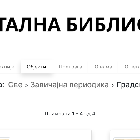
екције
Објекти
Претрага
О нама
О лег
а:
Све
Завичајна периодика
Градс
>
>
Примерци 1 - 4 од 4