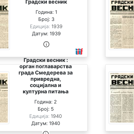
Градски весник
Година:
1
Број:
3
Едиција:
1939
Датум:
1939
Градски весник :
орган поглаварства
града Смедерева за
привредна,
социјална и
културна питања
Година:
2
Број:
5
Едиција:
1940
Датум:
1940