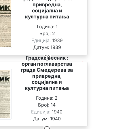
привредна,
социјална и
културна питања
Година:
1
Број:
2
Едиција:
1939
Датум:
1939
Градски весник :
орган поглаварства
града Смедерева за
привредна,
социјална и
културна питања
Година:
2
Број:
14
Едиција:
1940
Датум:
1940