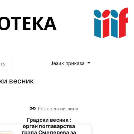
Језик приказа
ату
ки весник
Референтни линк
Градски весник :
орган поглаварства
града Смедерева за