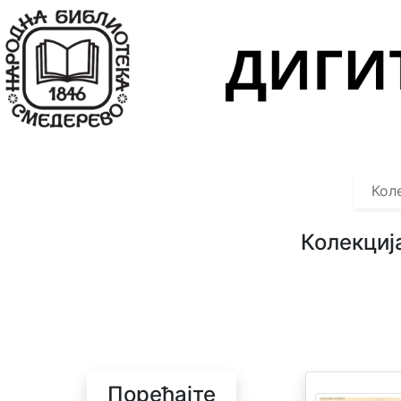
Навигација
Колекције
Објекти
Претрага
Кол
О
нама
Колекциј
О
легату
Поређајте