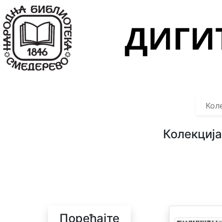
Навигација
Колекције
Објекти
Претрага
Кол
О
нама
Колекциј
О
легату
Поређајте