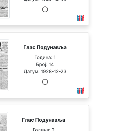
Глас Подунавља
Година:
1
Број:
14
Датум:
1928-12-23
Глас Подунавља
Година:
2