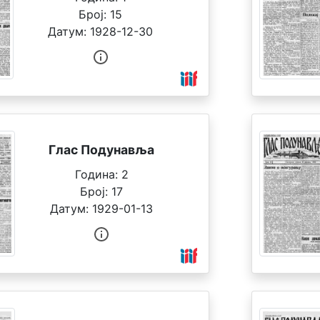
Број:
15
Датум:
1928-12-30
Глас Подунавља
Година:
2
Број:
17
Датум:
1929-01-13