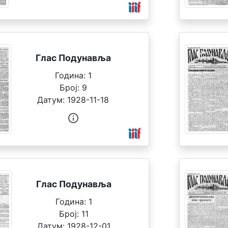
Глас Подунавља
Година:
1
Број:
9
Датум:
1928-11-18
Глас Подунавља
Година:
1
Број:
11
Датум:
1928-12-01