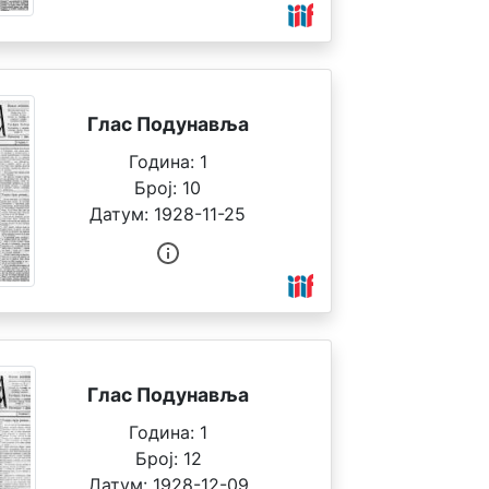
Глас Подунавља
Година:
1
Број:
10
Датум:
1928-11-25
Глас Подунавља
Година:
1
Број:
12
Датум:
1928-12-09