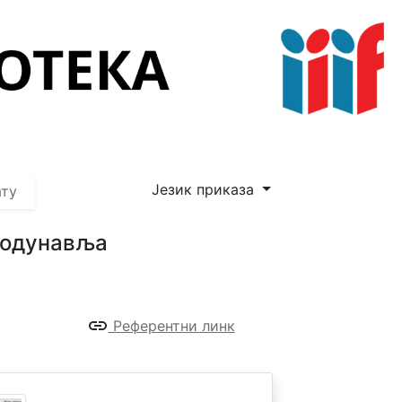
Језик приказа
ату
Подунавља
Референтни линк