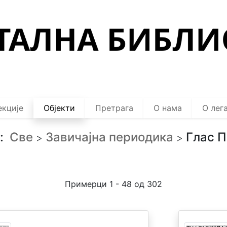
екције
Објекти
Претрага
О нама
О лег
а:
Све
Завичајна периодика
Глас 
>
>
Примерци 1 - 48 од 302