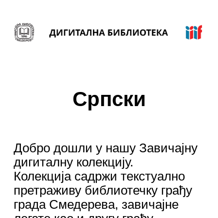
Српски
Добро дошли у нашу Завичајну
дигиталну колекцију.
Колекција садржи текстуално
претраживу библиотечку грађу
града Смедерева, завичајне