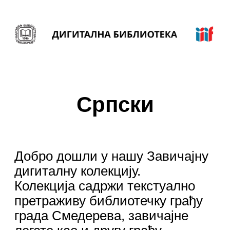
Српски
Добро дошли у нашу Завичајну
дигиталну колекцију.
Колекција садржи текстуално
претраживу библиотечку грађу
града Смедерева, завичајне