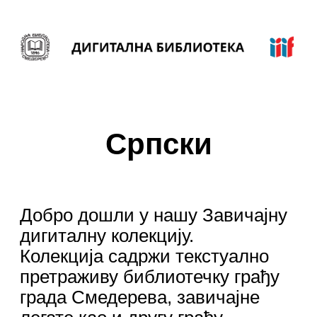
Српски
Добро дошли у нашу Завичајну
дигиталну колекцију.
Колекција садржи текстуално
претраживу библиотечку грађу
града Смедерева, завичајне