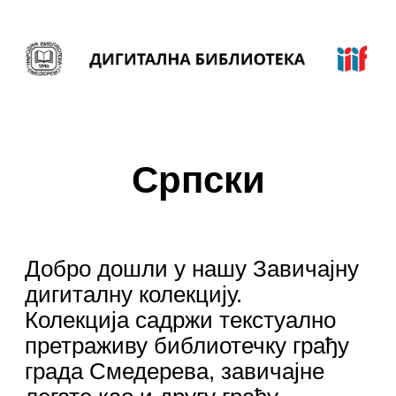
Српски
Добро дошли у нашу Завичајну
дигиталну колекцију.
Колекција садржи текстуално
претраживу библиотечку грађу
града Смедерева, завичајне