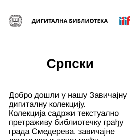
Српски
Добро дошли у нашу Завичајну
дигиталну колекцију.
Колекција садржи текстуално
претраживу библиотечку грађу
града Смедерева, завичајне