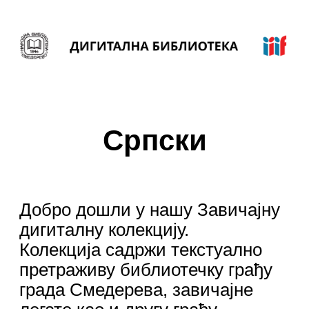
Српски
Добро дошли у нашу Завичајну
дигиталну колекцију.
Колекција садржи текстуално
претраживу библиотечку грађу
града Смедерева, завичајне