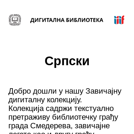
Српски
Добро дошли у нашу Завичајну
дигиталну колекцију.
Колекција садржи текстуално
претраживу библиотечку грађу
града Смедерева, завичајне