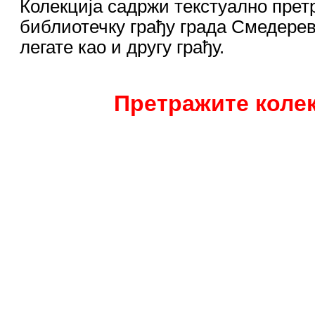
Колекција садржи текстуално прет
библиотечку грађу града Смедерев
легате као и другу грађу.
Претражите колек