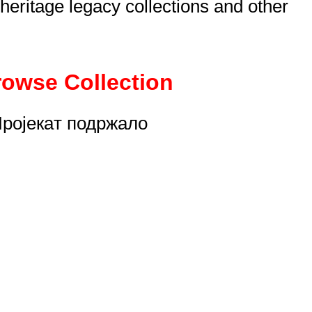
eritage legacy collections and other
rowse Collection
ројекaт подржало