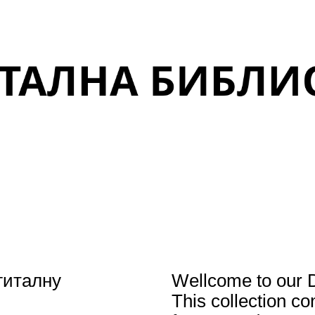
гиталну
Wellcome to our Di
This collection co