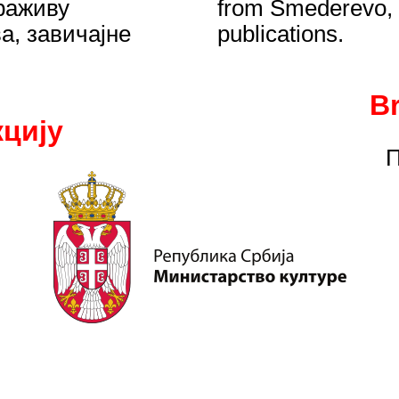
раживу
from Smederevo, h
а, завичајне
publications.
B
цију
П