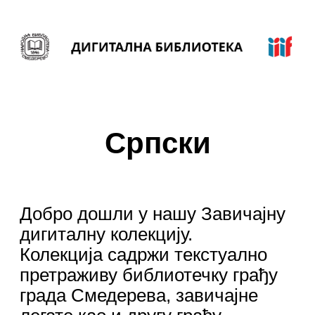
Српски
Добро дошли у нашу Завичајну
дигиталну колекцију.
Колекција садржи текстуално
претраживу библиотечку грађу
града Смедерева, завичајне