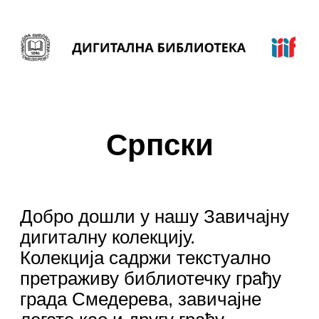
Српски
Добро дошли у нашу Завичајну
дигиталну колекцију.
Колекција садржи текстуално
претраживу библиотечку грађу
града Смедерева, завичајне