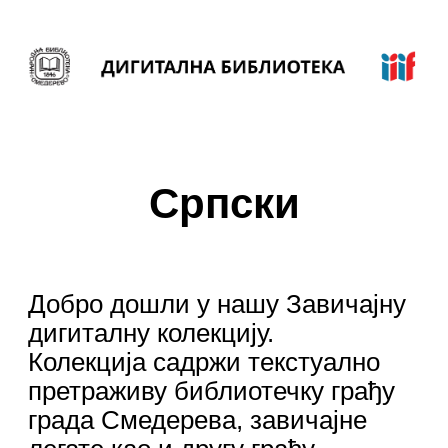
Српски
Добро дошли у нашу Завичајну
дигиталну колекцију.
Колекција садржи текстуално
претраживу библиотечку грађу
града Смедерева, завичајне