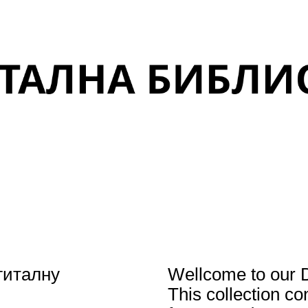
гиталну
Wellcome to our Di
This collection co