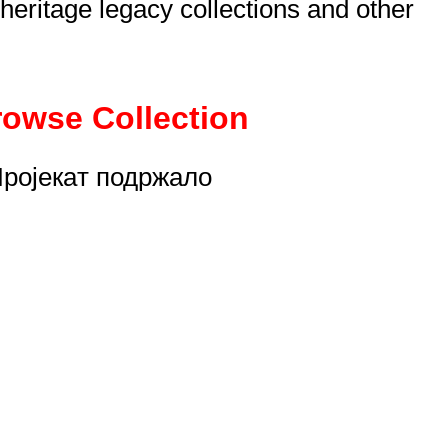
eritage legacy collections and other
rowse Collection
ројекaт подржало