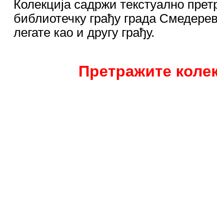
Колекција садржи текстуално прет
библиотечку грађу града Смедерев
легате као и другу грађу.
Претражите колек