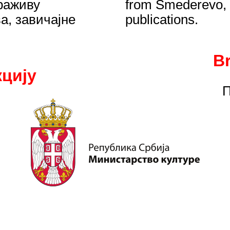
раживу
from Smederevo, h
а, завичајне
publications.
B
цију
П