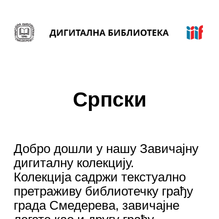
Српски
Добро дошли у нашу Завичајну
дигиталну колекцију.
Колекција садржи текстуално
претраживу библиотечку грађу
града Смедерева, завичајне